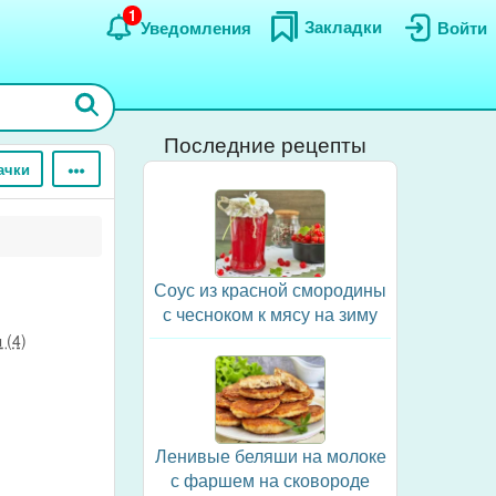
1
Закладки
Уведомления
Войти
Последние рецепты
ачки
Соус из красной смородины
с чесноком к мясу на зиму
 (4)
Ленивые беляши на молоке
с фаршем на сковороде