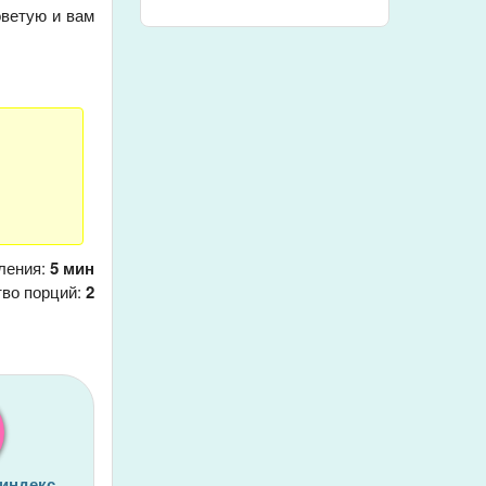
оветую и вам
ления:
5 мин
тво порций:
2
 индекс