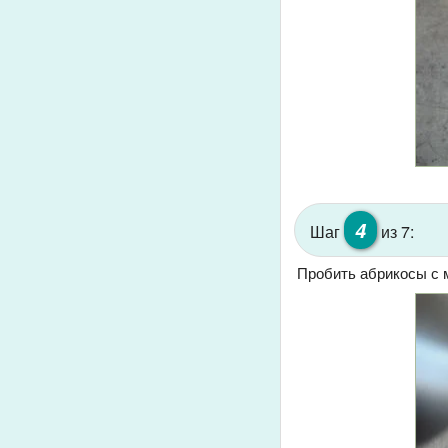
4
Шаг
из 7:
Пробить абрикосы с 