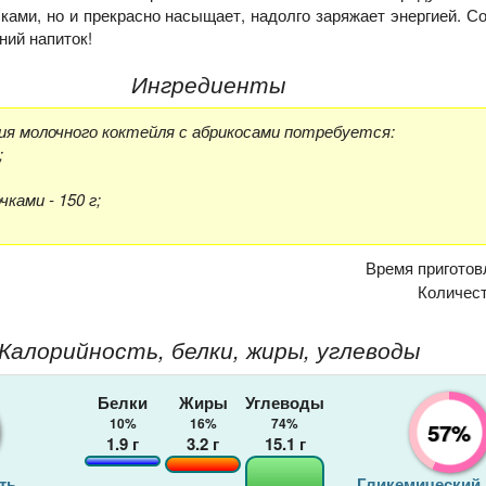
ками, но и прекрасно насыщает, надолго заряжает энергией. С
ний напиток!
Ингредиенты
ия молочного коктейля с абрикосами потребуется:
;
ками - 150 г;
Время приготов
Количес
Калорийность, белки, жиры, углеводы
Белки
Жиры
Углеводы
10%
16%
74%
57%
1.9
г
3.2
г
15.1
г
ть
Гликемический