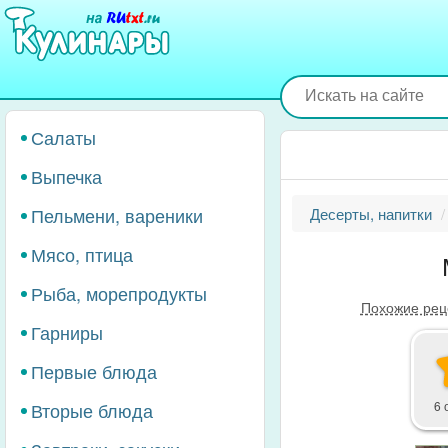
Перейти
к
основному
содержанию
Салаты
Выпечка
Пельмени, вареники
Десерты, напитки
Мясо, птица
Рыба, морепродукты
Похожие рец
Гарниры
Первые блюда
Вторые блюда
6 