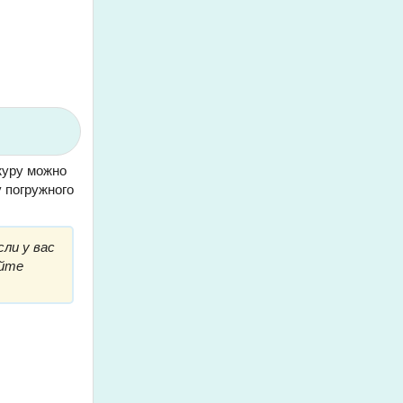
журу можно
у погружного
сли у вас
яйте