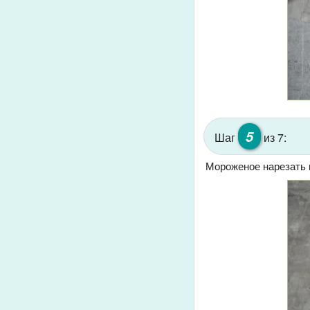
5
Шаг
из 7:
Мороженое нарезать н