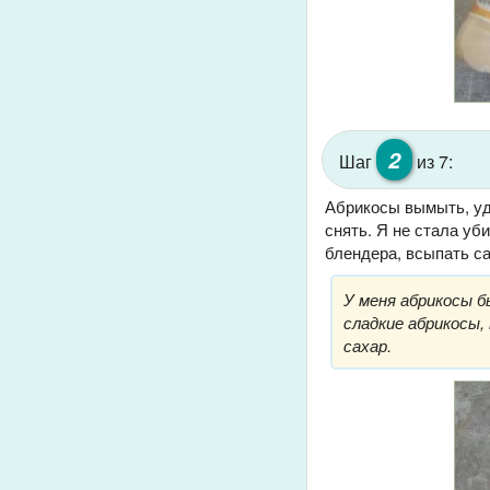
2
Шаг
из 7:
Абрикосы вымыть, уд
снять. Я не стала уб
блендера, всыпать са
У меня абрикосы бы
сладкие абрикосы,
сахар.