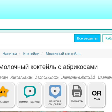
Все рецепты
Каб
Напитки
Коктейли
Молочный коктейль
Молочный коктейль с абрикосами
епты
Ингредиенты
Калорийность
Пошаговые фото (7)
Разделы
0
0
QR
4.7
код
Печать
лайков
в
оценок
комментариев
соцсетях