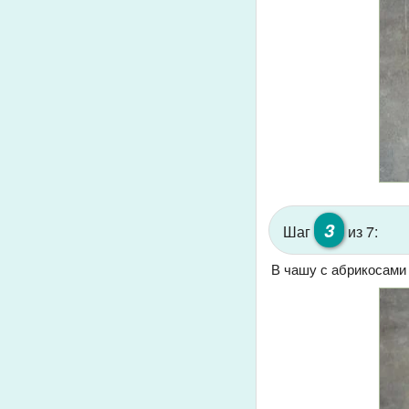
3
Шаг
из 7:
В чашу с абрикосами