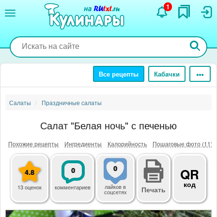
Перейти
1
к
основному
содержанию
Все рецепты
Кабачки
Салаты
Праздничные салаты
Салат "Белая ночь" с печенью
Похожие рецепты
Ингредиенты
Калорийность
Пошаговые фото (11)
0
0
QR
4.8
код
лайков
в
13 оценок
комментариев
Печать
соцсетях