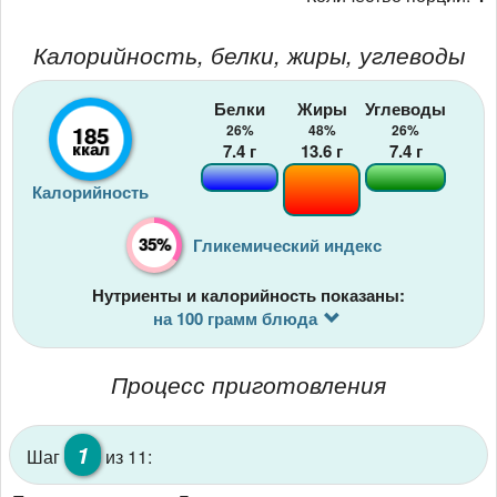
Калорийность, белки, жиры, углеводы
Белки
Жиры
Углеводы
185
26%
48%
26%
ккал
7.4
г
13.6
г
7.4
г
Калорийность
35%
Гликемический индекс
Нутриенты и калорийность показаны:
на 100 грамм блюда
Процесс приготовления
1
Шаг
из 11: