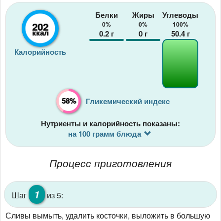
Белки
Жиры
Углеводы
202
0%
0%
100%
ккал
0.2
г
0
г
50.4
г
Калорийность
58%
Гликемический индекс
Нутриенты и калорийность показаны:
на 100 грамм блюда
Процесс приготовления
1
Шаг
из 5:
Сливы вымыть, удалить косточки, выложить в большую