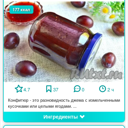
177 ккал
4.7
37
0
2 ч
Конфитюр - это разновидность джема с измельченными
кусочками или целыми ягодами. ...
Ингредиенты