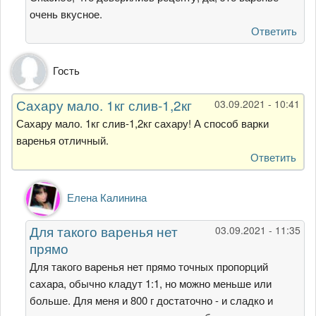
рецепту.
очень вкусное.
от
Ответить
Елена
Гость
Сахару мало. 1кг слив-1,2кг
03.09.2021 - 10:41
Сахару мало. 1кг слив-1,2кг сахару! А способ варки
варенья отличный.
Ответить
Ответ
Елена Калинина
на
Сахару
Для такого варенья нет
03.09.2021 - 11:35
мало.
прямо
1кг
слив-1,2кг
Для такого варенья нет прямо точных пропорций
от
сахара, обычно кладут 1:1, но можно меньше или
Гость
больше. Для меня и 800 г достаточно - и сладко и