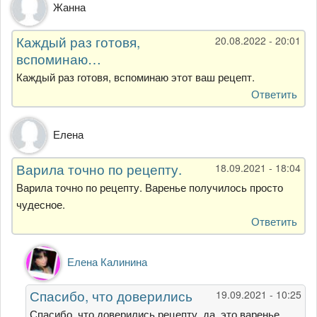
Жанна
Каждый раз готовя,
20.08.2022 - 20:01
вспоминаю…
Каждый раз готовя, вспоминаю этот ваш рецепт.
Ответить
Елена
Варила точно по рецепту.
18.09.2021 - 18:04
Варила точно по рецепту. Варенье получилось просто
чудесное.
Ответить
Ответ
Елена Калинина
на
Варила
Спасибо, что доверились
19.09.2021 - 10:25
точно
по
Спасибо, что доверились рецепту, да, это варенье