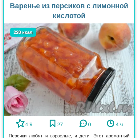
Варенье из персиков с лимонной
кислотой
220 ккал
4.9
27
0
4 ч
Персики любят и взрослые, и дети. Этот ароматный