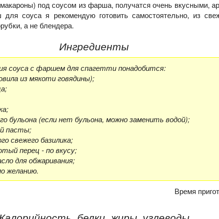
 макароны) под соусом из фарша, получатся очень вкусными, а
 для соуса я рекомендую готовить самостоятельно, из свеж
убки, а не блендера.
Ингредиенты
ия соуса с фаршем для спагетти понадобится:
товила из мякоти говядины);
а;
ка;
го бульона (если нет бульона, можно заменить водой);
ой пасты;
ого свежего базилика;
отый перец - по вкусу;
сло для обжаривания;
по желанию.
Время приго
Калорийность, белки, жиры, углеводы