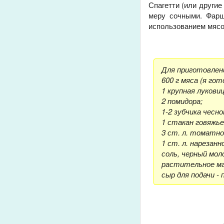
Спагетти (или другие
меру сочными. Фарш
использованием мясор
Для приготовлен
600 г мяса (я го
1 крупная луковиц
2 помидора;
1-2 зубчика чесно
1 стакан говяжье
3 ст. л. томатн
1 ст. л. нарезанн
соль, черный мол
растительное ма
сыр для подачи - 