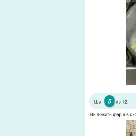
5
Шаг
из 12:
Выложить фарш в ско