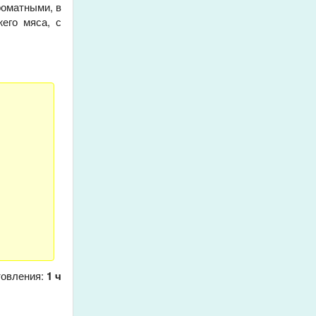
роматными, в
его мяса, с
товления:
1 ч