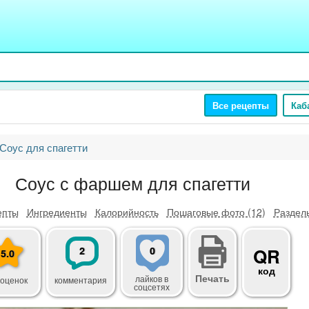
Все рецепты
Каб
Соус для спагетти
Соус с фаршем для спагетти
епты
Ингредиенты
Калорийность
Пошаговые фото (12)
Разделы
2
0
QR
5.0
код
Печать
лайков
в
 оценок
комментария
соцсетях