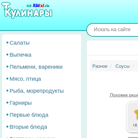
Перейти
к
основному
содержанию
Салаты
Выпечка
Пельмени, вареники
Разное
Соусы
Мясо, птица
Рыба, морепродукты
Похожие рец
Гарниры
Первые блюда
Вторые блюда
18