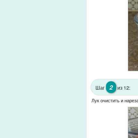
2
Шаг
из 12:
Лук очистить и нарез