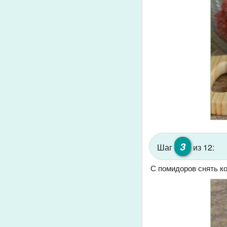
3
Шаг
из 12:
С помидоров снять ко