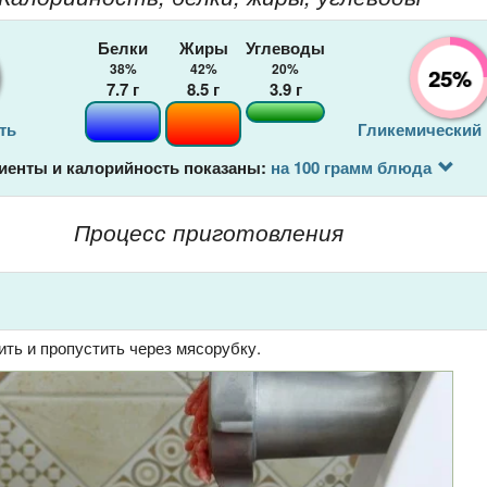
Белки
Жиры
Углеводы
38%
42%
20%
25%
7.7
г
8.5
г
3.9
г
ть
Гликемический
иенты и калорийность показаны:
на 100 грамм блюда
Процесс приготовления
ть и пропустить через мясорубку.