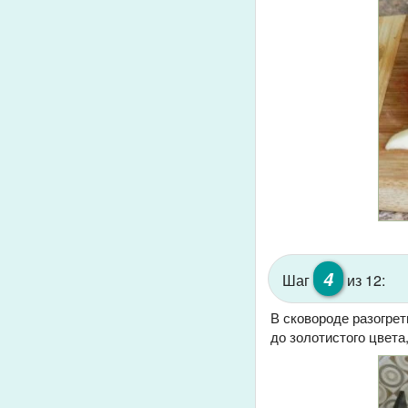
4
Шаг
из 12:
В сковороде разогрет
до золотистого цвета