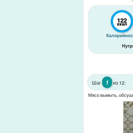
122
ккал
Калорийнос
Нутр
1
Шаг
из 12:
Мясо вымыть, обсуши