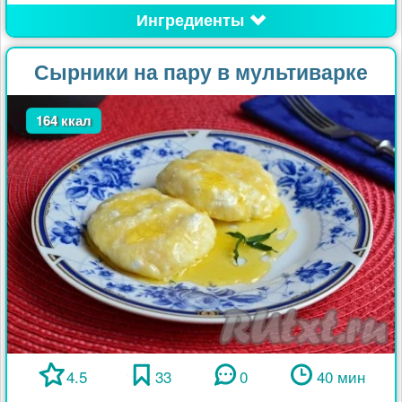
Ингредиенты
Сырники на пару в мультиварке
164 ккал
4.5
33
0
40 мин