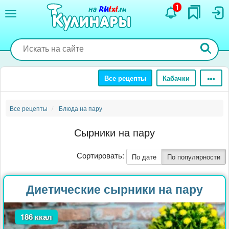
Перейти
1
к
основному
содержанию
Все рецепты
Кабачки
Все рецепты
Блюда на пару
Сырники на пару
Сортировать:
По дате
По популярности
Диетические сырники на пару
186 ккал