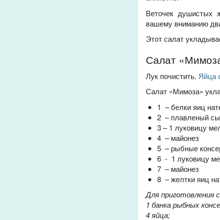
Веточек душистых 
вашему вниманию два
Этот салат укладывае
Салат «Мимоз
Лук почистить.
Яйца 
Салат «Мимоза» укл
1 – белки яиц нат
2 – плавленый сы
3 – 1 луковицу ме
4 – майонез
5 – рыбные консе
6 - 1 луковицу ме
7 – майонез
8 – желтки яиц на
Для приготовления 
1 банка рыбных консе
4 яйца;