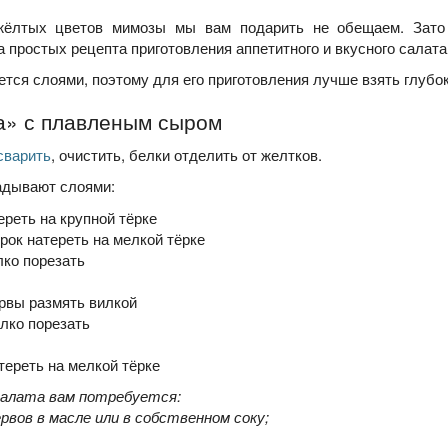
жёлтых цветов мимозы мы вам подарить не обещаем. Зато
 простых рецепта приготовления аппетитного и вкусного салата
тся слоями, поэтому для его приготовления лучше взять глубо
а» с плавленым сыром
сварить
, очистить, белки отделить от желтков.
адывают слоями:
ереть на крупной тёрке
рок натереть на мелкой тёрке
лко порезать
рвы размять вилкой
лко порезать
тереть на мелкой тёрке
салата вам потребуется:
рвов в масле или в собственном соку;