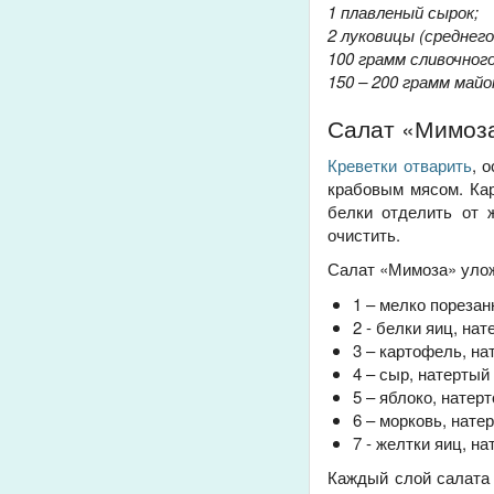
1 плавленый сырок;
2 луковицы (среднего
100 грамм
сливочного
150 – 200 грамм майо
Салат «Мимоза
Креветки отварить
, 
крабовым мясом. Кар
белки отделить от 
очистить.
Салат «Мимоза» улож
1 – мелко порезан
2 - белки яиц, нат
3 – картофель, на
4 – сыр, натертый
5 – яблоко, натерт
6 – морковь, нате
7 - желтки яиц, н
Каждый слой салата 