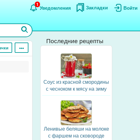
1
Закладки
Уведомления
Войти
Последние рецепты
ачки
Соус из красной смородины
с чесноком к мясу на зиму
Ленивые беляши на молоке
с фаршем на сковороде