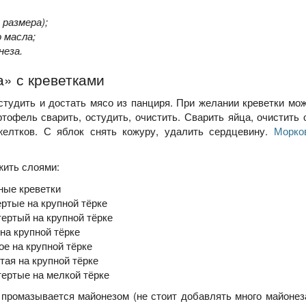
 размера);
 масла;
неза.
» с креветками
остудить и достать мясо из панциря. При желании креветки мо
тофель сварить, остудить, очистить. Сварить яйца, очистить 
желтков. С яблок снять кожуру, удалить сердцевину.
Морко
ить слоями:
ные креветки
ертые на крупной тёрке
тертый на крупной тёрке
 на крупной тёрке
ое на крупной тёрке
ртая на крупной тёрке
атертые на мелкой тёрке
промазывается майонезом (не стоит добавлять много майонез