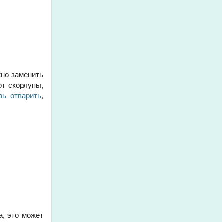
жно заменить
от скорлупы,
вь отварить
,
а, это может