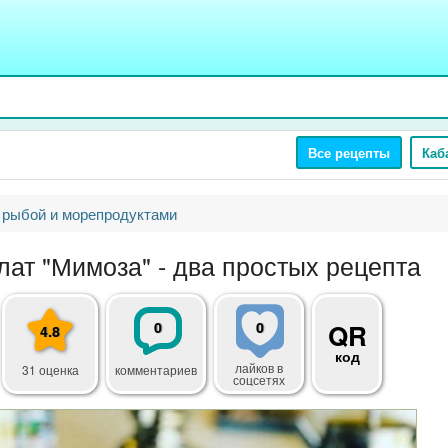
Все рецепты
Каб
 рыбой и морепродуктами
лат "Мимоза" - два простых рецепта
0
0
QR
4.8
код
лайков
в
31 оценка
комментариев
соцсетях