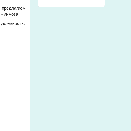
 предлагаем
 «мимоза».
кую ёмкость.