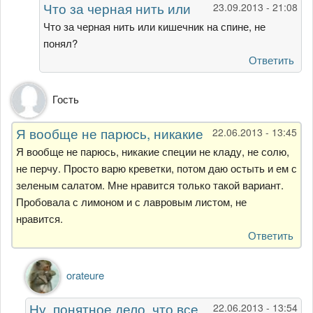
Что за черная нить или
23.09.2013 - 21:08
их
кишечник.
Что за черная нить или кишечник на спине, не
Употреблять
понял?
от
Ответить
Гость
Гость
Я вообще не парюсь, никакие
22.06.2013 - 13:45
Я вообще не парюсь, никакие специи не кладу, не солю,
не перчу. Просто варю креветки, потом даю остыть и ем с
зеленым салатом. Мне нравится только такой вариант.
Пробовала с лимоном и с лавровым листом, не
нравится.
Ответить
Ответ
orateure
на
Я
Ну, понятное дело, что все
22.06.2013 - 13:54
вообще