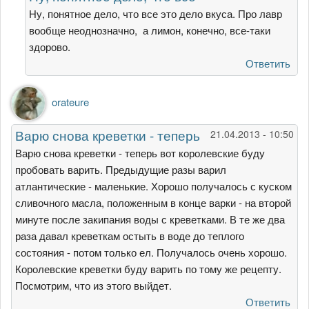
не
Ну, понятное дело, что все это дело вкуса. Про лавр
парюсь,
вообще неоднозначно, а лимон, конечно, все-таки
никакие
здорово.
от
Ответить
Гость
orateure
Варю снова креветки - теперь
21.04.2013 - 10:50
Варю снова креветки - теперь вот королевские буду
пробовать варить. Предыдущие разы варил
атлантические - маленькие. Хорошо получалось с куском
сливочного масла, положенным в конце варки - на второй
минуте после закипания воды с креветками. В те же два
раза давал креветкам остыть в воде до теплого
состояния - потом только ел. Получалось очень хорошо.
Королевские креветки буду варить по тому же рецепту.
Посмотрим, что из этого выйдет.
Ответить