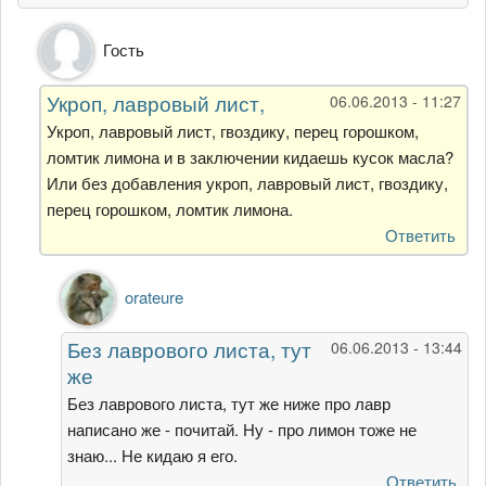
Ответ
Гость
на
Варю
Укроп, лавровый лист,
06.06.2013 - 11:27
снова
креветки
Укроп, лавровый лист, гвоздику, перец горошком,
-
ломтик лимона и в заключении кидаешь кусок масла?
теперь
Или без добавления укроп, лавровый лист, гвоздику,
от
перец горошком, ломтик лимона.
orateure
Ответить
Ответ
orateure
на
Укроп,
Без лаврового листа, тут
06.06.2013 - 13:44
лавровый
же
лист,
от
Без лаврового листа, тут же ниже про лавр
Гость
написано же - почитай. Ну - про лимон тоже не
знаю... Не кидаю я его.
Ответить