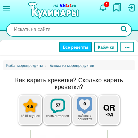
Перейти
1
к
основному
содержанию
Все рецепты
Кабачки
Рыба, морепродукты
Блюда из морепродуктов
Как варить креветки? Сколько варить
креветки?
0
57
QR
4.6
код
лайков
в
1315 оценок
комментариев
соцсетях