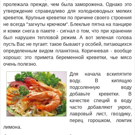
пролежала прежде, чем была заморожена. Однако это
утверждение справедливо для холодноводных мелких
креветок. Крупные креветки по причине своего строения
не всегда "загнуты крючком". Блеклые пятна на панцире
и комки снега в пакете - сигнал о том, что при хранении
был нарушен тепловой режим. А вот зеленая голова
пусть Вас не пугает: такое бывают у особей, питающихся
определенным видом планктона. Коричневая - вообще
хорошо: это примета беременной креветки, чье мясо
очень полезно.
Для начала вскипятите
воду. В кипящую
подсоленную воду
добавьте креветки. В
качестве специй в воду
часто добавляют укроп,
лавровый лист, гвоздику,
перец горошком, ломтик
лимона.