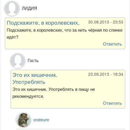
ЛИДИЯ
Подскажите, в королевских,
30.08.2013 - 23:53
Подскажите, в королевских, что за нить чёрная по спинке
идёт?
Ответить
Ответ
Гость
на
Подскажите,
Это их кишечник.
23.09.2013 - 18:34
в
Употреблять
королевских,
от
Это их кишечник. Употреблять в пищу не
ЛИДИЯ
рекомендуется.
Ответить
Ответ
orateure
на
Это