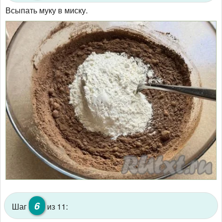
Всыпать муку в миску.
6
Шаг
из 11: