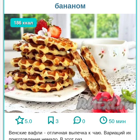
бананом
186 ккал
5.0
3
0
50 мин
Венские вафли - отличная выпечка к чаю. Вариаций их
приготовления немало. В этот раз ...