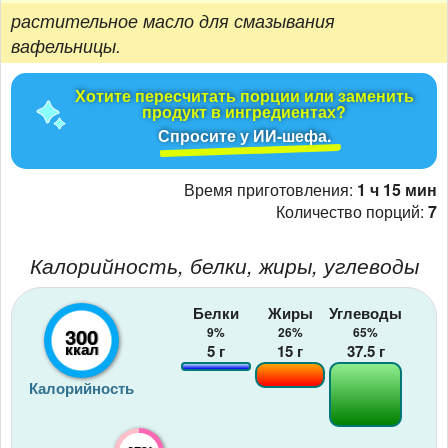
растительное масло для смазывания
вафельницы.
Хотите пересчитать порции или заменить
продукт в ингредиентах?
Спросите у ИИ-шефа.
Время приготовления:
1 ч 15 мин
Количество порций:
7
Калорийность, белки, жиры, углеводы
Белки
Жиры
Углеводы
300
9%
26%
65%
ккал
5
г
15
г
37.5
г
Калорийность