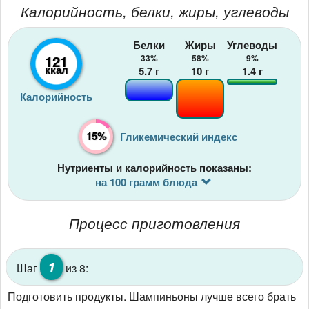
Калорийность, белки, жиры, углеводы
Белки
Жиры
Углеводы
121
33%
58%
9%
ккал
5.7
г
10
г
1.4
г
Калорийность
15%
Гликемический индекс
Нутриенты и калорийность показаны:
на 100 грамм блюда
Процесс приготовления
1
Шаг
из 8:
Подготовить продукты. Шампиньоны лучше всего брать