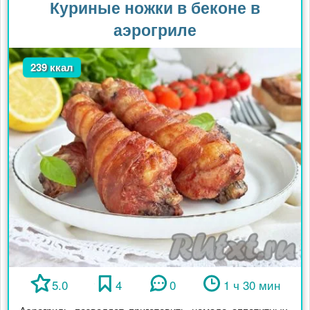
Куриные ножки в беконе в
аэрогриле
239 ккал
5.0
4
0
1 ч 30 мин