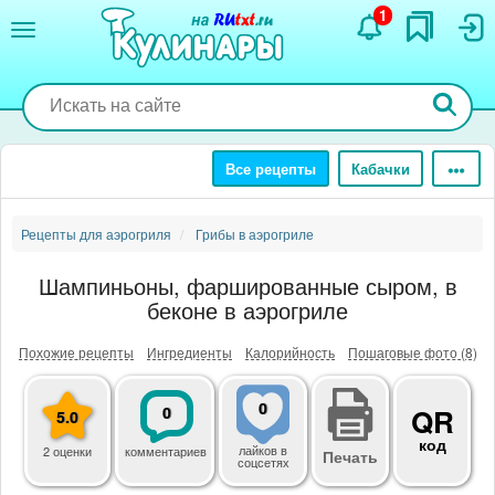
Перейти
1
к
основному
содержанию
Все рецепты
Кабачки
Рецепты для аэрогриля
Грибы в аэрогриле
Шампиньоны, фаршированные сыром, в
беконе в аэрогриле
Похожие рецепты
Ингредиенты
Калорийность
Пошаговые фото (8)
0
0
QR
5.0
код
лайков
в
2 оценки
комментариев
Печать
соцсетях