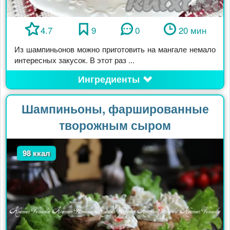
4.7
9
0
20 мин
Из шампиньонов можно приготовить на мангале немало
интересных закусок. В этот раз ...
Ингредиенты
Шампиньоны, фаршированные
творожным сыром
98 ккал