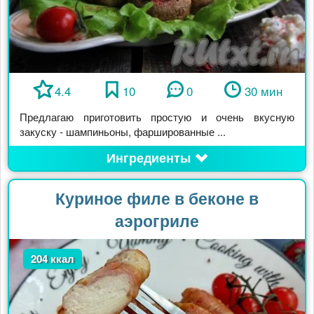
4.4
10
0
30 мин
Предлагаю приготовить простую и очень вкусную
закуску - шампиньоны, фаршированные ...
Ингредиенты
Куриное филе в беконе в
аэрогриле
204 ккал