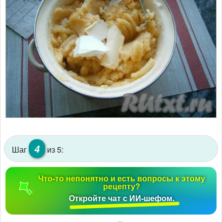
4
Шаг
из 5:
Что-то непонятно и есть вопросы к этому
рецепту?
Откройте чат с ИИ-шефом.