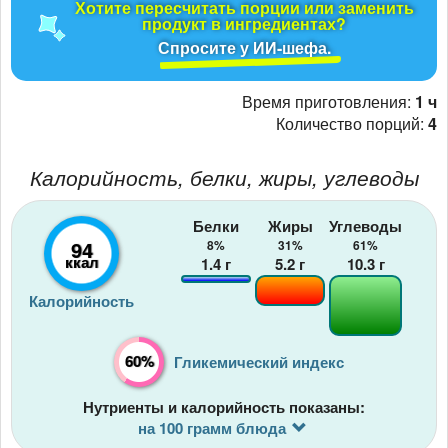
Хотите пересчитать порции или заменить
продукт в ингредиентах?
Спросите у ИИ-шефа.
Время приготовления:
1 ч
Количество порций:
4
Калорийность, белки, жиры, углеводы
Белки
Жиры
Углеводы
94
8%
31%
61%
ккал
1.4
г
5.2
г
10.3
г
Калорийность
60%
Гликемический индекс
Нутриенты и калорийность показаны:
на 100 грамм блюда