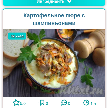
Ингредиенты
Картофельное пюре с
шампиньонами
92 ккал
5.0
0
0
1 ч