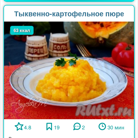
Тыквенно-картофельное пюре
63 ккал
4.8
19
2
30 мин