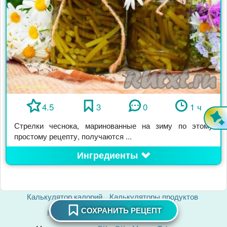
4.5
3
0
1 ч
Стрелки чеснока, маринованные на зиму по этому
простому рецепту, получаются ...
Ингредиенты
Калькулятор калорий
Калькуляторы продуктов
СОХРАНИТЬ РЕЦЕПТ
Контакты
О сайте
Наши кулинары