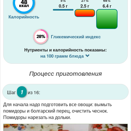
48
5%
27%
68%
ккал
0.5
г
2.5
г
6.4
г
Калорийность
28%
Гликемический индекс
Нутриенты и калорийность показаны:
на 100 грамм блюда
Процесс приготовления
1
Шаг
из 16:
Для начала надо подготовить все овощи: вымыть
помидоры и болгарский перец, очистить чеснок.
Помидоры нарезать на дольки.