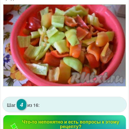
4
Шаг
из 16:
Что-то непонятно и есть вопросы к этому
рецепту?