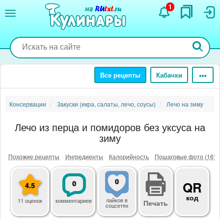
Перейти
1
к
основному
содержанию
Все рецепты
Кабачки
Консервации
Закуски (икра, салаты, лечо, соусы)
Лечо на зиму
Лечо из перца и помидоров без уксуса на
зиму
Похожие рецепты
Ингредиенты
Калорийность
Пошаговые фото (16)
0
0
QR
4.5
код
лайков
в
11 оценок
комментариев
Печать
соцсетях