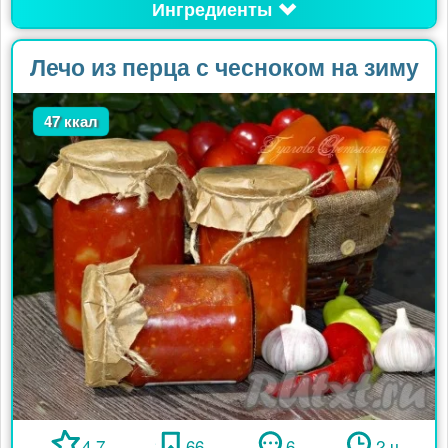
Ингредиенты
Лечо из перца с чесноком на зиму
47 ккал
4.7
66
6
2 ч