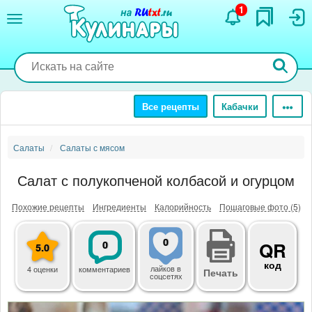
Перейти
1
к
основному
содержанию
Все рецепты
Кабачки
Салаты
Салаты с мясом
Салат с полукопченой колбасой и огурцом
Похожие рецепты
Ингредиенты
Калорийность
Пошаговые фото (5)
0
0
QR
5.0
код
лайков
в
4 оценки
комментариев
Печать
соцсетях