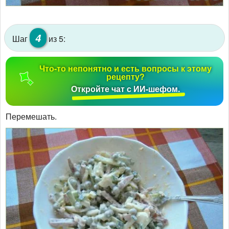
4
Шаг
из 5:
Что-то непонятно и есть вопросы к этому
рецепту?
Откройте чат с ИИ-шефом.
Перемешать.