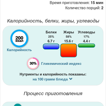
Время приготовления:
15 мин
Количество порций:
2
Калорийность, белки, жиры, углеводы
Белки
Жиры
Углеводы
200
25%
58%
17%
ккал
6.7
г
15.6
г
4.4
г
Калорийность
30%
Гликемический индекс
Нутриенты и калорийность показаны:
на 100 грамм блюда
Процесс приготовления