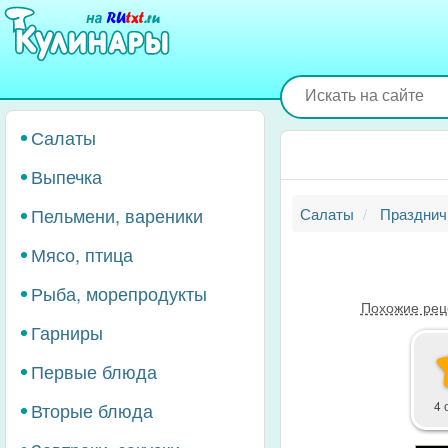
Перейти
к
основному
содержанию
Салаты
Выпечка
Пельмени, вареники
Салаты
Празднич
Мясо, птица
Рыба, морепродукты
Похожие рец
Гарниры
Первые блюда
Вторые блюда
4 