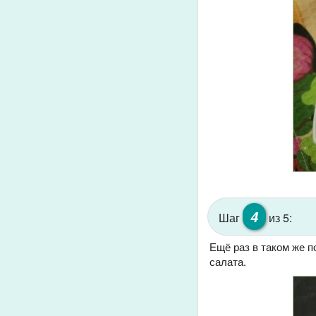
4
Шаг
из 5:
Ещё раз в таком же 
салата.