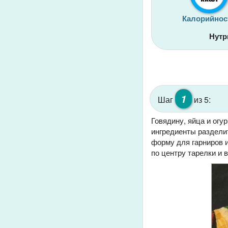
Калорийнос
Нутр
1
Шаг
из 5:
Говядину, яйца и огу
ингредиенты раздели
форму для гарниров 
по центру тарелки и