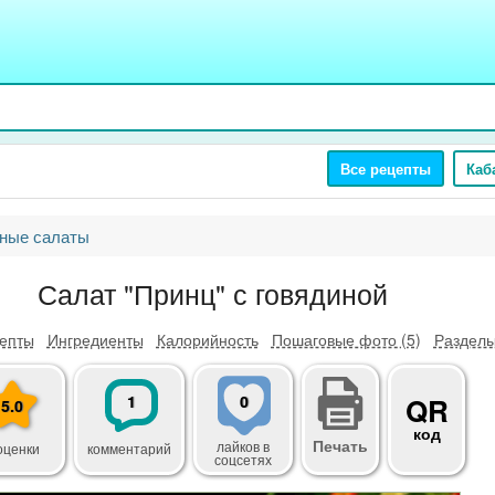
Все рецепты
Каб
ные салаты
Салат "Принц" с говядиной
епты
Ингредиенты
Калорийность
Пошаговые фото (5)
Разделы
1
0
QR
5.0
код
Печать
лайков
в
оценки
комментарий
соцсетях