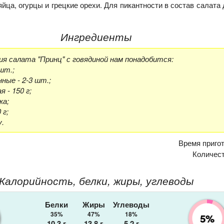
яйца, огурцы и грецкие орехи. Для пикантности в состав салата
Ингредиенты
я салата "Принц" с говядиной нам понадобится:
шт.;
ные - 2-3 шт.;
 - 150 г;
ка;
 г;
у.
Время приго
Количес
Калорийность, белки, жиры, углеводы
Белки
Жиры
Углеводы
35%
47%
18%
5%
10.3
г
13.8
г
5.2
г