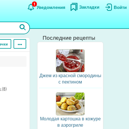
1
Закладки
Уведомления
Войти
Последние рецепты
ачки
Джем из красной смородины
с пектином
 (8)
Молодая картошка в кожуре
в аэрогриле