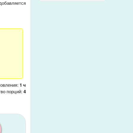
 добавляется
товления:
1 ч
тво порций:
4