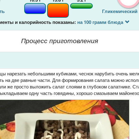
ть
Гликемический
иенты и калорийность показаны:
на 100 грамм блюда
Процесс приготовления
рцы нарезать небольшими кубиками, чеснок нарубить очень мел
ть на две равные части. Для формирования салата можно испол
или же просто выложить салат слоями в глубоком салатнике. С
 выкладываем одну часть говядины, хорошо смазываем майонезо