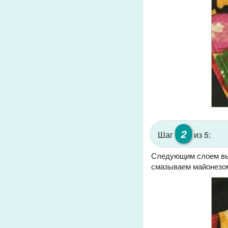
2
Шаг
из 5:
Следующим слоем вы
смазываем майонезо