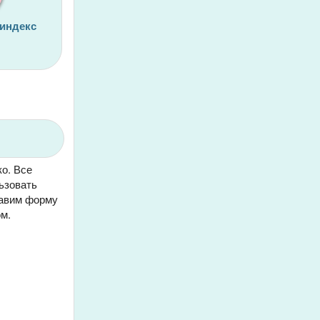
 индекс
ко. Все
ьзовать
тавим форму
м.