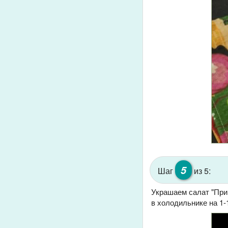
5
Шаг
из 5:
Украшаем салат "Прин
в холодильнике на 1-