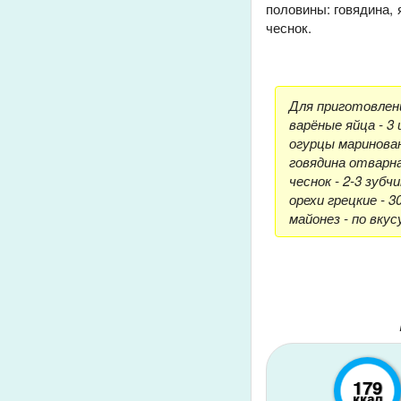
половины: говядина, 
чеснок.
Для приготовлени
варёные яйца - 3 
огурцы маринован
говядина отварная
чеснок - 2-3 зубчи
орехи грецкие - 30
майонез - по вкус
179
ккал