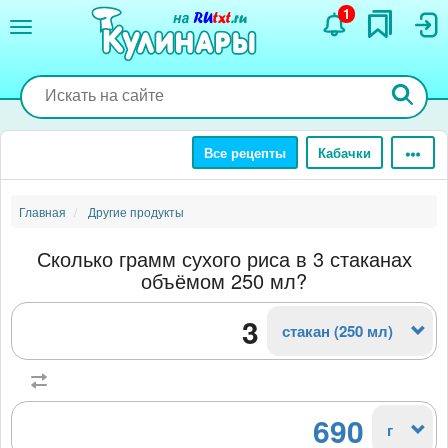
Перейти
1
к
основному
содержанию
Все рецепты
Кабачки
Главная
Другие продукты
Сколько грамм сухого риса в 3 стаканах
объёмом 250 мл?
стакан (250 мл)
690
г