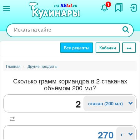
Перейти
1
к
основному
содержанию
Все рецепты
Кабачки
Главная
Другие продукты
Сколько грамм кориандра в 2 стаканах
объёмом 200 мл?
стакан (200 мл)
270
г