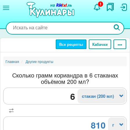
Перейти
1
к
основному
содержанию
Все рецепты
Кабачки
Главная
Другие продукты
Сколько грамм кориандра в 6 стаканах
объёмом 200 мл?
стакан (200 мл)
810
г