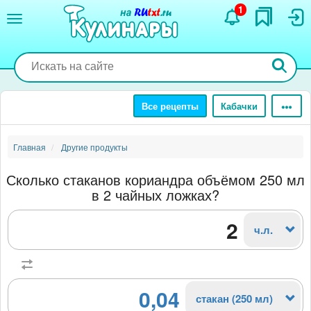
Перейти
1
к
основному
содержанию
Все рецепты
Кабачки
Главная
Другие продукты
Сколько стаканов кориандра объёмом 250 мл
в 2 чайных ложках?
ч.л.
0,04
стакан (250 мл)