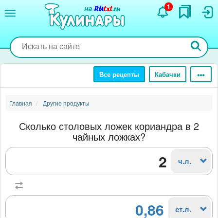
Перейти
1
к
основному
содержанию
Все рецепты
Кабачки
Главная
Другие продукты
Сколько столовых ложек кориандра в 2
чайных ложках?
ч.л.
0,86
ст.л.