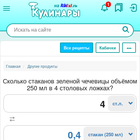
Перейти
1
к
основному
содержанию
Все рецепты
Кабачки
Главная
Другие продукты
Сколько стаканов зеленой чечевицы объёмом
250 мл в 4 столовых ложках?
ст.л.
0,4
стакан (250 мл)