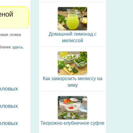
еной
Домашний лимонад с
овая ложка
.
мелиссой
облеме
здесь
.
Как заморозить мелиссу на
зиму
толовых
толовых
толовых
Творожно-клубничное суфле