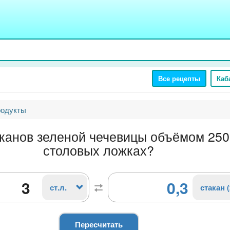
Все рецепты
Каб
родукты
канов зеленой чечевицы объёмом 250
столовых ложках?
0,3
ст.л.
стакан 
Пересчитать