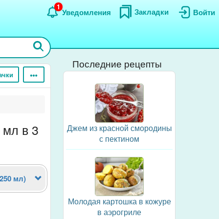
1
Закладки
Уведомления
Войти
Последние рецепты
ачки
 мл в 3
Джем из красной смородины
с пектином
(250 мл)
Молодая картошка в кожуре
в аэрогриле