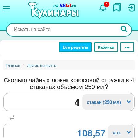
Перейти
1
к
основному
содержанию
Все рецепты
Кабачки
Главная
Другие продукты
Сколько чайных ложек кокосовой стружки в 4
стаканах объёмом 250 мл?
стакан (250 мл)
108,57
ч.л.