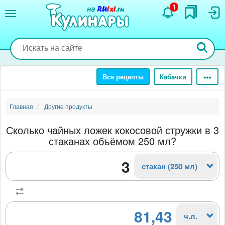
Перейти
1
к
основному
содержанию
Все рецепты
Кабачки
Главная
Другие продукты
Сколько чайных ложек кокосовой стружки в 3
стаканах объёмом 250 мл?
стакан (250 мл)
81,43
ч.л.