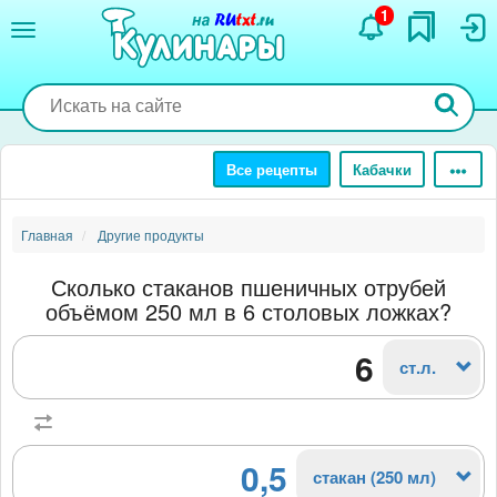
Перейти
1
к
основному
содержанию
Все рецепты
Кабачки
Главная
Другие продукты
Сколько стаканов пшеничных отрубей
объёмом 250 мл в 6 столовых ложках?
ст.л.
0,5
стакан (250 мл)