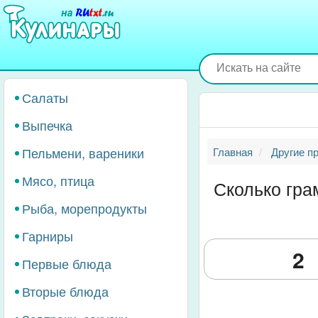
Перейти
к
основному
содержанию
Салаты
Выпечка
Пельмени, вареники
Главная
Другие п
Мясо, птица
Сколько гра
Рыба, морепродукты
Гарниры
Первые блюда
Вторые блюда