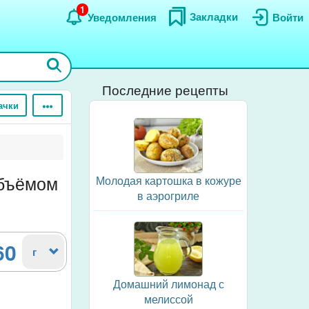
1
Закладки
Уведомления
Войти
Последние рецепты
ачки
объёмом
Молодая картошка в кожуре
в аэрогриле
60
г
Домашний лимонад с
мелиссой