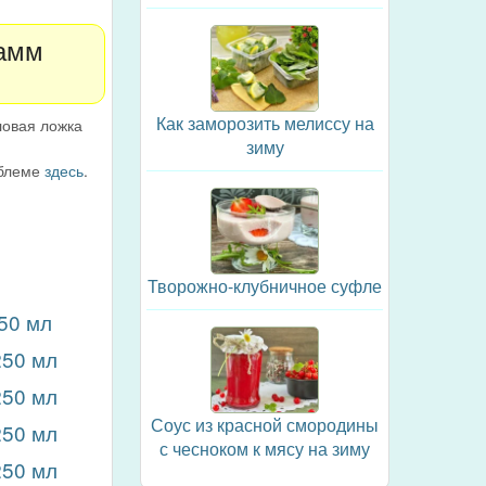
рамм
Как заморозить мелиссу на
ловая ложка
.
зиму
облеме
здесь
.
Творожно-клубничное суфле
50 мл
250 мл
250 мл
Соус из красной смородины
250 мл
с чесноком к мясу на зиму
250 мл