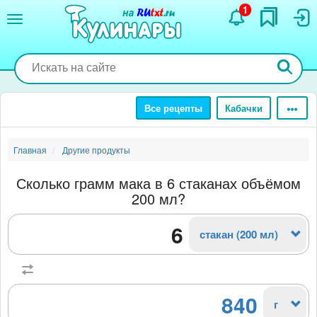
Перейти
1
к
основному
содержанию
Все рецепты
Кабачки
Главная
Другие продукты
Сколько грамм мака в 6 стаканах объёмом
200 мл?
стакан (200 мл)
840
г