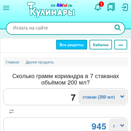
Перейти
1
к
основному
содержанию
Все рецепты
Кабачки
Главная
Другие продукты
Сколько грамм кориандра в 7 стаканах
объёмом 200 мл?
стакан (200 мл)
945
г