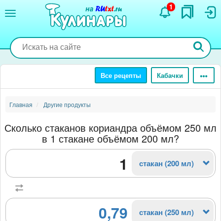
Перейти
1
к
основному
содержанию
Все рецепты
Кабачки
Главная
Другие продукты
Сколько стаканов кориандра объёмом 250 мл
в 1 стакане объёмом 200 мл?
стакан (200 мл)
0,79
стакан (250 мл)