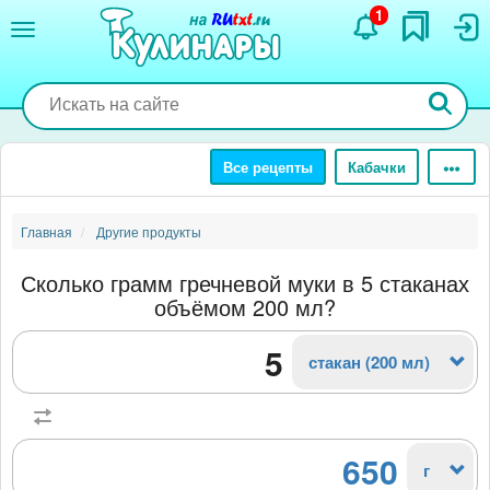
Перейти
1
к
основному
содержанию
Все рецепты
Кабачки
Главная
Другие продукты
Сколько грамм гречневой муки в 5 стаканах
объёмом 200 мл?
стакан (200 мл)
650
г