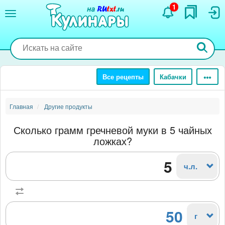
Перейти
1
к
основному
содержанию
Все рецепты
Кабачки
Главная
Другие продукты
Сколько грамм гречневой муки в 5 чайных
ложках?
ч.л.
50
г