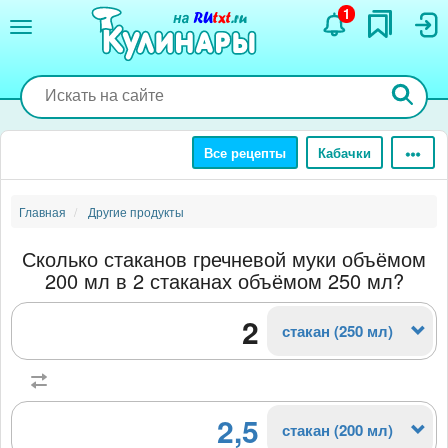
Перейти
1
к
основному
содержанию
Все рецепты
Кабачки
Главная
Другие продукты
Сколько стаканов гречневой муки объёмом
200 мл в 2 стаканах объёмом 250 мл?
стакан (250 мл)
2,5
стакан (200 мл)