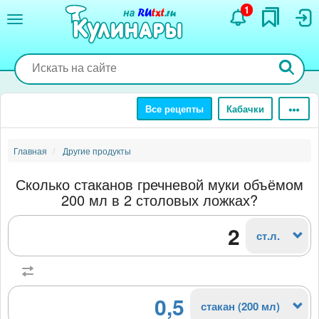
Перейти
1
к
основному
содержанию
Все рецепты
Кабачки
Главная
Другие продукты
Сколько стаканов гречневой муки объёмом
200 мл в 2 столовых ложках?
ст.л.
0,5
стакан (200 мл)