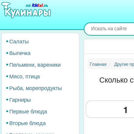
Перейти
к
основному
содержанию
Салаты
Выпечка
Пельмени, вареники
Главная
Другие п
Мясо, птица
Сколько с
Рыба, морепродукты
Гарниры
Первые блюда
Вторые блюда