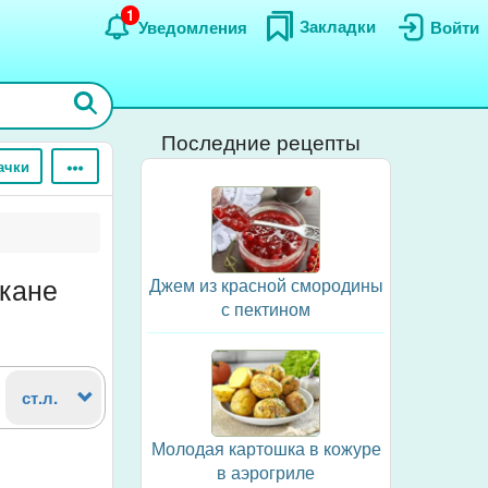
1
Закладки
Уведомления
Войти
Последние рецепты
ачки
акане
Джем из красной смородины
с пектином
ст.л.
Молодая картошка в кожуре
в аэрогриле