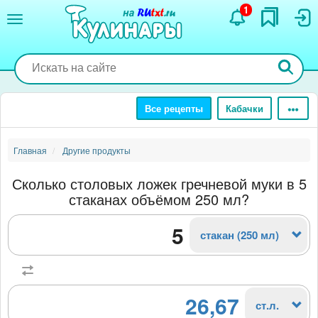
Перейти
1
к
основному
содержанию
Все рецепты
Кабачки
Главная
Другие продукты
Сколько столовых ложек гречневой муки в 5
стаканах объёмом 250 мл?
стакан (250 мл)
26,67
ст.л.