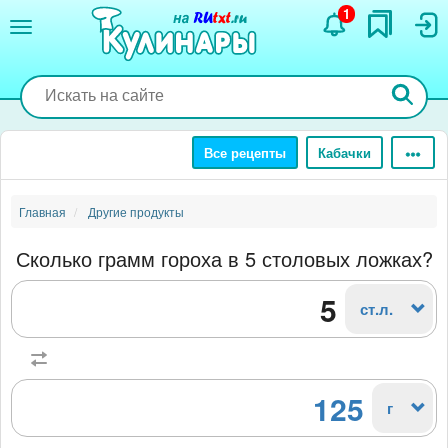
Перейти
1
к
основному
содержанию
Все рецепты
Кабачки
Главная
Другие продукты
Сколько грамм гороха в 5 столовых ложках?
ст.л.
125
г