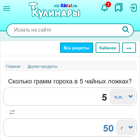
Перейти
1
к
основному
содержанию
Все рецепты
Кабачки
Главная
Другие продукты
Сколько грамм гороха в 5 чайных ложках?
ч.л.
50
г