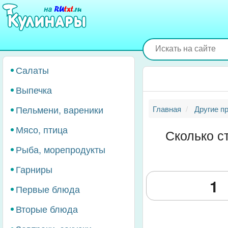
Перейти
к
основному
содержанию
Салаты
Выпечка
Пельмени, вареники
Главная
Другие п
Мясо, птица
Сколько с
Рыба, морепродукты
Гарниры
Первые блюда
Вторые блюда