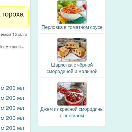
 гороха
Перловка в томатном соусе
ъёмом 15 мл и
облеме
здесь
.
Шарлотка с чёрной
смородиной и малиной
ом 200 мл
ом 200 мл
ом 200 мл
Джем из красной смородины
с пектином
ом 200 мл
ом 200 мл