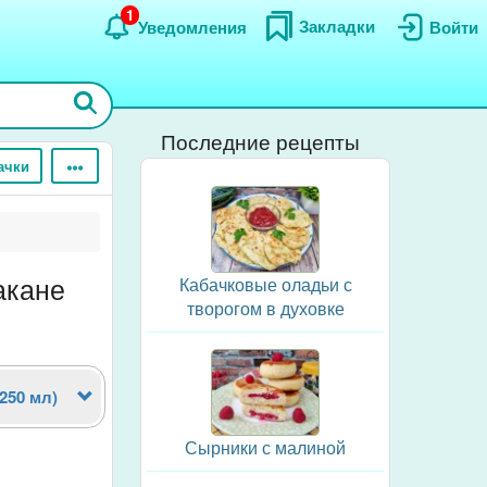
1
Закладки
Уведомления
Войти
Последние рецепты
ачки
акане
Кабачковые оладьи с
творогом в духовке
(250 мл)
Сырники с малиной