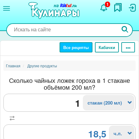
Перейти
1
к
основному
содержанию
Все рецепты
Кабачки
Главная
Другие продукты
Сколько чайных ложек гороха в 1 стакане
объёмом 200 мл?
стакан (200 мл)
18,5
ч.л.