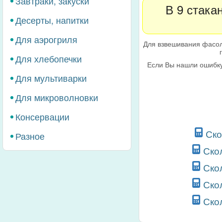
Завтраки, закуски
В 9 стака
Десерты, напитки
Для аэрогриля
Для взвешивания фасол
Для хлебопечки
Если Вы нашли ошибку
Для мультиварки
Для микроволновки
Консервации
Ско
Разное
Ско
Ско
Ско
Ско