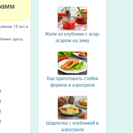
грамм
ъёмом 15 мл и
Желе из клубники с агар-
облеме
здесь
.
агаром на зиму
Как приготовить стейки
форели в аэрогриле
л
л
л
л
Шарлотка с клубникой в
аэрогриле