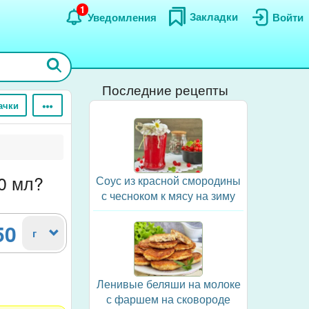
1
Закладки
Уведомления
Войти
Последние рецепты
ачки
0 мл?
Соус из красной смородины
с чесноком к мясу на зиму
50
г
Ленивые беляши на молоке
с фаршем на сковороде