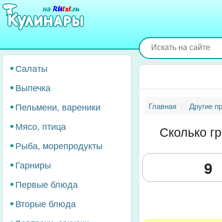
Перейти
к
основному
содержанию
Салаты
Выпечка
Пельмени, вареники
Главная
Другие п
Мясо, птица
Сколько г
Рыба, морепродукты
Гарниры
Первые блюда
Вторые блюда