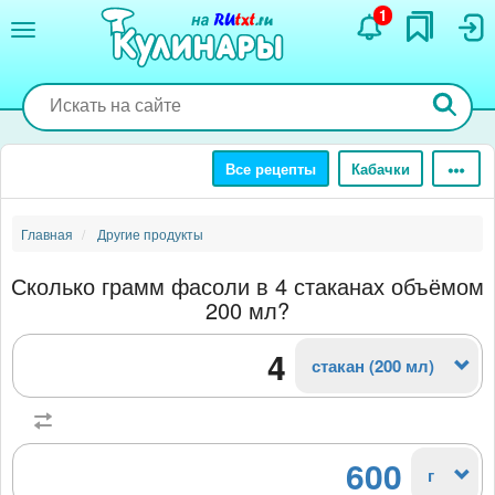
Перейти
1
к
основному
содержанию
Все рецепты
Кабачки
Главная
Другие продукты
Сколько грамм фасоли в 4 стаканах объёмом
200 мл?
стакан (200 мл)
600
г