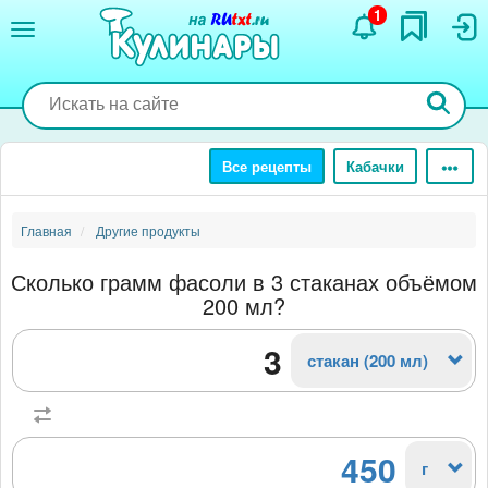
Перейти
1
к
основному
содержанию
Все рецепты
Кабачки
Главная
Другие продукты
Сколько грамм фасоли в 3 стаканах объёмом
200 мл?
стакан (200 мл)
450
г