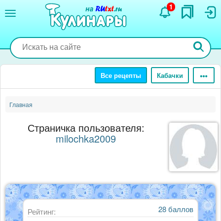
Перейти
1
к
основному
содержанию
Все рецепты
Кабачки
Главная
Страничка пользователя:
milochka2009
28 баллов
Рейтинг: