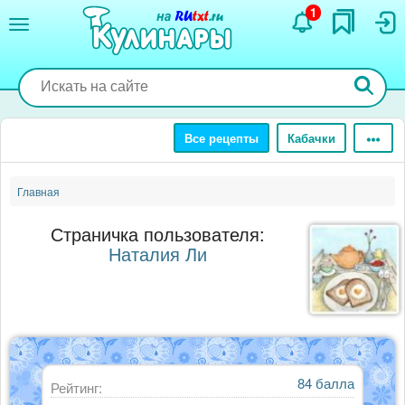
Перейти
1
к
основному
содержанию
Все рецепты
Кабачки
Главная
Страничка пользователя:
Наталия Ли
84 балла
Рейтинг: