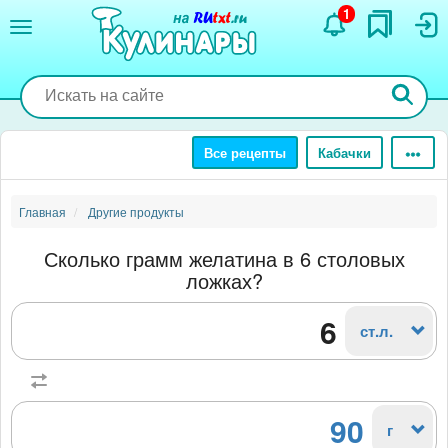
Перейти
1
к
основному
содержанию
Все рецепты
Кабачки
Главная
Другие продукты
Сколько грамм желатина в 6 столовых
ложках?
ст.л.
90
г