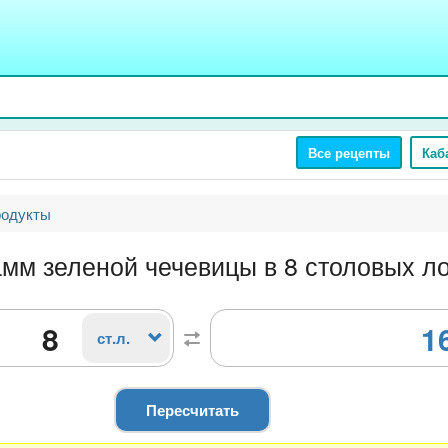
Все рецепты
Каб
родукты
амм зеленой чечевицы в 8 столовых л
1
ст.л.
Пересчитать