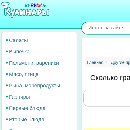
Перейти
к
основному
содержанию
Салаты
Выпечка
Пельмени, вареники
Главная
Другие п
Мясо, птица
Сколько гр
Рыба, морепродукты
Гарниры
Первые блюда
Вторые блюда