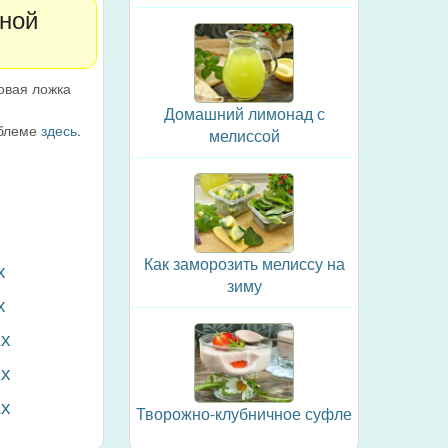
еной
овая ложка
.
Домашний лимонад с
облеме
здесь
.
мелиссой
Как заморозить мелиссу на
х
зиму
х
ах
ах
ах
Творожно-клубничное суфле