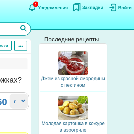
1
Закладки
Уведомления
Войти
Последние рецепты
ачки
ожках?
Джем из красной смородины
с пектином
60
г
Молодая картошка в кожуре
в аэрогриле