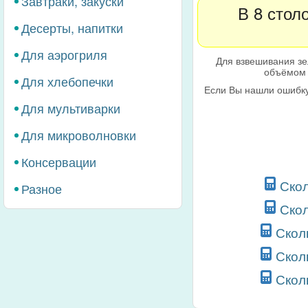
Завтраки, закуски
В 8 стол
Десерты, напитки
Для аэрогриля
Для взвешивания зе
объёмом 
Для хлебопечки
Если Вы нашли ошибку
Для мультиварки
Для микроволновки
Консервации
Скол
Разное
Скол
Скол
Скол
Скол