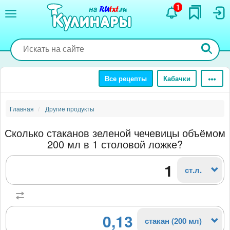
Перейти
1
к
основному
содержанию
Все рецепты
Кабачки
Главная
Другие продукты
Сколько стаканов зеленой чечевицы объёмом
200 мл в 1 столовой ложке?
ст.л.
0,13
стакан (200 мл)