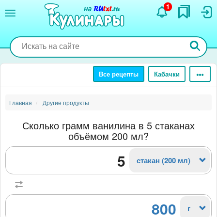
Перейти
1
к
основному
содержанию
Все рецепты
Кабачки
Главная
Другие продукты
Сколько грамм ванилина в 5 стаканах
объёмом 200 мл?
стакан (200 мл)
800
г