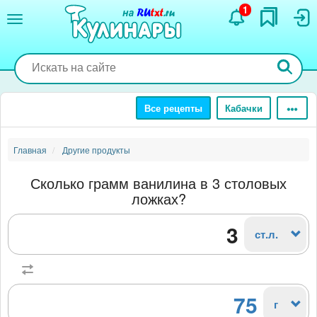
Перейти
1
к
основному
содержанию
Все рецепты
Кабачки
Главная
Другие продукты
Сколько грамм ванилина в 3 столовых
ложках?
ст.л.
75
г