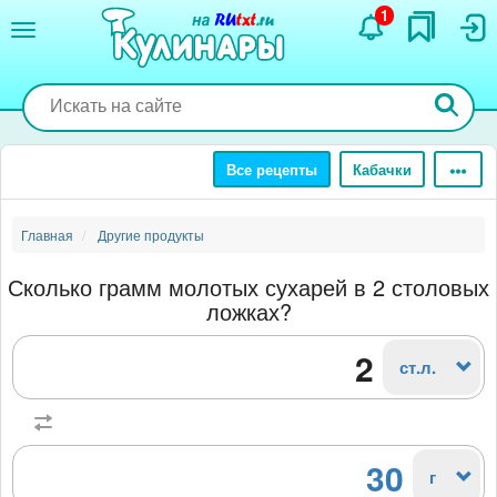
Перейти
1
к
основному
содержанию
Все рецепты
Кабачки
Главная
Другие продукты
Сколько грамм молотых сухарей в 2 столовых
ложках?
ст.л.
30
г