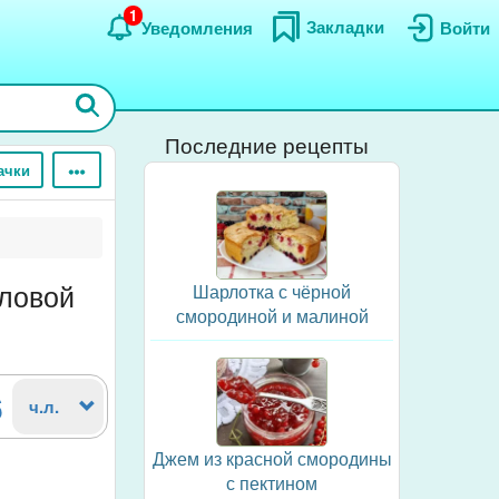
1
Закладки
Уведомления
Войти
Последние рецепты
ачки
оловой
Шарлотка с чёрной
смородиной и малиной
6
ч.л.
Джем из красной смородины
с пектином