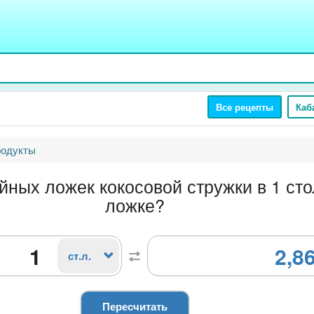
Все рецепты
Каб
родукты
йных ложек кокосовой стружки в 1 ст
ложке?
2,8
ст.л.
Пересчитать