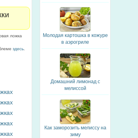
жки
Молодая картошка в кожуре
овая ложка
.
в аэрогриле
облеме
здесь
.
Домашний лимонад с
мелиссой
ожках
ожках
ожках
ожках
Как заморозить мелиссу на
ожках
зиму