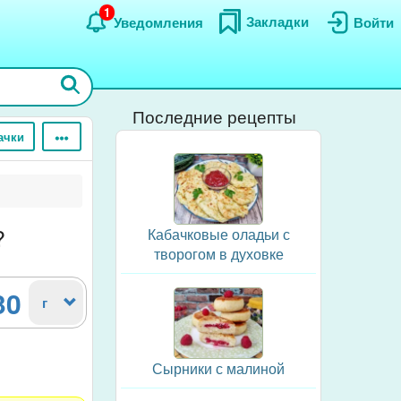
1
Закладки
Уведомления
Войти
Последние рецепты
ачки
?
Кабачковые оладьи с
творогом в духовке
30
г
Сырники с малиной